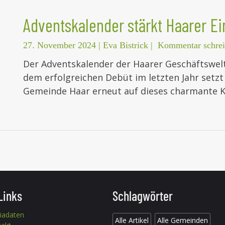
Adventskalender stärkt Haarer Ei
27. November 2024
|
Eva Bistrick
|
Kommentar schre
Der Adventskalender der Haarer Geschäftswelt
dem erfolgreichen Debüt im letzten Jahr setzt
Gemeinde Haar erneut auf dieses charmante 
Links
Schlagwörter
iadaten
Alle Artikel
Alle Gemeinden