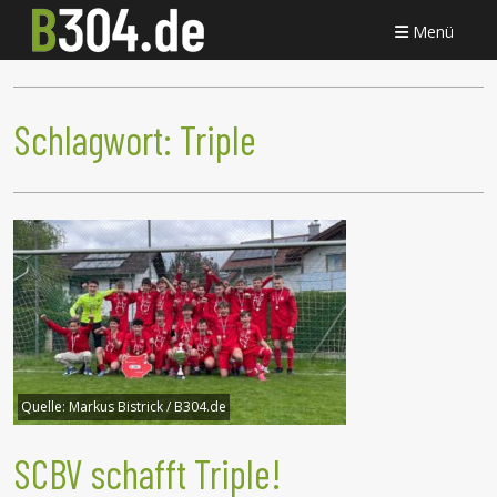
Menü
Schlagwort:
Triple
Quelle:
Markus Bistrick / B304.de
SCBV schafft Triple!