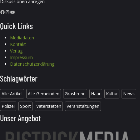
Diskussionen anregen.
Facebook
Instagram
YouTube
Quick Links
Mediadaten
Kontakt
Verlag
Impressum
Datenschutzerklärung
Schlagwörter
Alle Artikel
Alle Gemeinden
Grasbrunn
Haar
Kultur
News
Polizei
Sport
Vaterstetten
Veranstaltungen
Unser Angebot