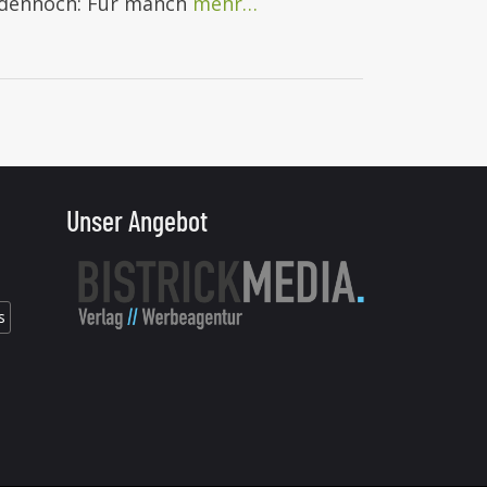
 dennoch: Für manch
mehr…
Unser Angebot
s