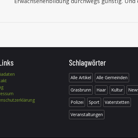
Erwachsenenbildung durchwegs günstig. Und
Links
Schlagwörter
iadaten
Alle Artikel
Alle Gemeinden
takt
ag
Grasbrunn
Haar
Kultur
New
ressum
nschutzerklärung
Polizei
Sport
Vaterstetten
Veranstaltungen