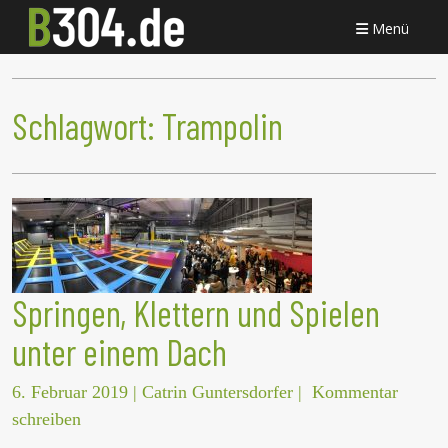
Menü
Schlagwort:
Trampolin
Springen, Klettern und Spielen
unter einem Dach
6. Februar 2019
|
Catrin Guntersdorfer
|
Kommentar
schreiben