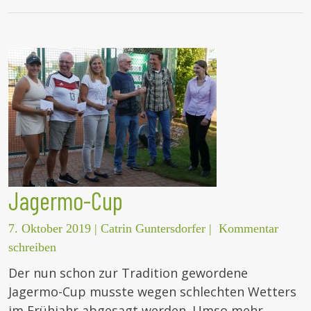
Jagermo-Cup
7. Oktober 2019
|
Catrin Guntersdorfer
|
Kommentar
schreiben
Der nun schon zur Tradition gewordene
Jagermo-Cup musste wegen schlechten Wetters
im Frühjahr abgesagt werden. Umso mehr