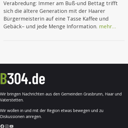
Verabredung: Immer am Buß-und Bettag trifft
sich die ältere Generation mit der Haarer
Bürgermeisterin auf eine Tasse Kaffee und
Gebäck– und jede Menge Information.
mehr…
Wir bringen Nachrichten aus den Gemeinden Grasbrunn, Haar und
Vaterstetten.
Wir wollen in und mit der Region etwas bewegen und zu
Diskussionen anregen.
Facebook
Instagram
YouTube