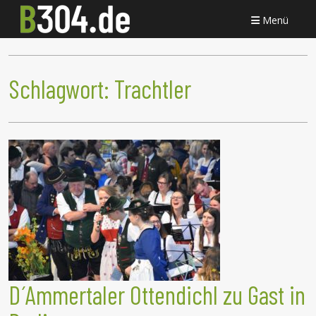
Menü
Schlagwort:
Trachtler
D ́Ammertaler Ottendichl zu Gast in