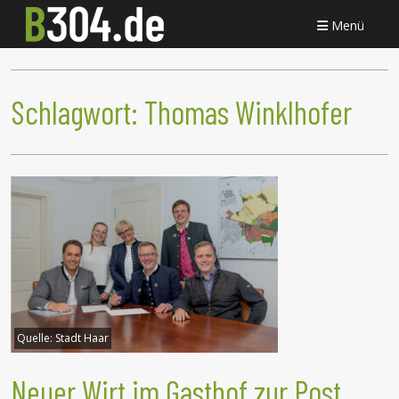
Menü
Schlagwort:
Thomas Winklhofer
Quelle:
Stadt Haar
Neuer Wirt im Gasthof zur Post