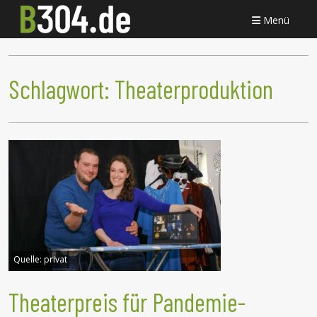
Menü
Schlagwort:
Theaterproduktion
Quelle:
privat
Theaterpreis für Pandemie-