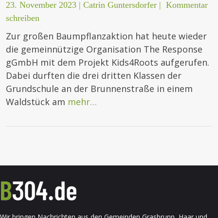
23. November 2023
|
Catrin Guntersdorfer
|
Kommentar
schreiben
Zur großen Baumpflanzaktion hat heute wieder
die gemeinnützige Organisation The Response
gGmbH mit dem Projekt Kids4Roots aufgerufen.
Dabei durften die drei dritten Klassen der
Grundschule an der Brunnenstraße in einem
Waldstück am
mehr…
Wir bringen Nachrichten aus den Gemeinden Grasbrunn, Haar und