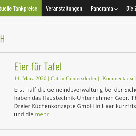
tuelle Tankpreise
Veranstaltungen
Panorama
Die 
bH
Eier für Tafel
14. März 2020
|
Catrin Guntersdorfer
|
Kommentar sch
Erst half die Gemeindeverwaltung bei der Siche
haben das Haustechnik-Unternehmen Gebr. Th
Dreier Küchenkonzepte GmbH in Haar kurzfrist
und die
mehr…