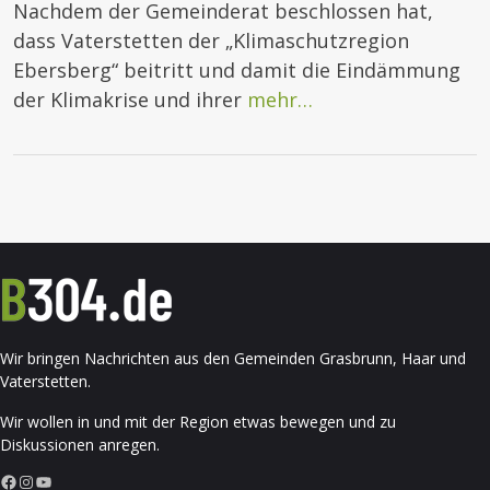
Nachdem der Gemeinderat beschlossen hat,
dass Vaterstetten der „Klimaschutzregion
Ebersberg“ beitritt und damit die Eindämmung
der Klimakrise und ihrer
mehr…
Wir bringen Nachrichten aus den Gemeinden Grasbrunn, Haar und
Vaterstetten.
Wir wollen in und mit der Region etwas bewegen und zu
Diskussionen anregen.
Facebook
Instagram
YouTube