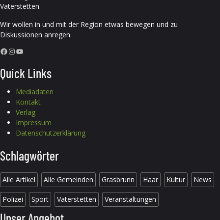
Vaterstetten.
Wir wollen in und mit der Region etwas bewegen und zu
Diskussionen anregen.
Facebook
Instagram
YouTube
Quick Links
Mediadaten
Kontakt
Verlag
Impressum
Datenschutzerklärung
Schlagwörter
Alle Artikel
Alle Gemeinden
Grasbrunn
Haar
Kultur
News
Polizei
Sport
Vaterstetten
Veranstaltungen
Unser Angebot