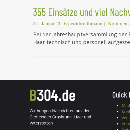
355 Einsätze und viel Nach
31. Januar 2016
|
edithreithmann
|
Kommentar
Bei der Jahreshauptversammlung der FF
Haar technisch und personell aufgest
Quick 
Med
Wir bringen Nachrichten aus den
Kon
Gemeinden Grasbrunn, Haar und
Verl
Vaterstetten.
Imp
Date