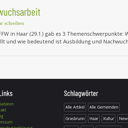
wuchsarbeit
 schreiben
W in Haar (29.1.) gab es 3 Themenschwerpunkte: Wa
ellt und wie bedeutend ist Ausbildung und Nachwuc
Links
Schlagwörter
iadaten
Alle Artikel
Alle Gemeinden
takt
ag
Grasbrunn
Haar
Kultur
New
ressum
nschutzerklärung