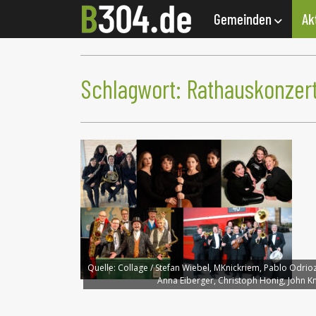
Gemeinden
Ak
Schlagwort:
Rathauskonzer
Quelle:
Collage / Stefan Wiebel, MKnickriem, Pablo Odrio
Anna Eiberger, Christoph Honig, John Kn