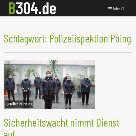
Menü
Schlagwort:
Polizeiispektion Poing
Quelle:
PI Poing
Sicherheitswacht nimmt Dienst
auf