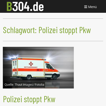
Menü
Schlagwort:
Polizei stoppt Pkw
Quelle:
Thaut Images / Fotolia
Polizei stoppt Pkw