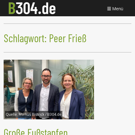
Menü
Schlagwort:
Peer Frieß
Quelle:
Markus Bistrick / B304.de
Große Fußstapfen