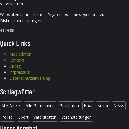
Vaterstetten.
Wir wollen in und mit der Region etwas bewegen und zu
Diskussionen anregen.
Facebook
Instagram
YouTube
Quick Links
Mediadaten
Kontakt
Verlag
Impressum
Datenschutzerklärung
Schlagwörter
Alle Artikel
Alle Gemeinden
Grasbrunn
Haar
Kultur
News
Polizei
Sport
Vaterstetten
Veranstaltungen
Unser Angebot