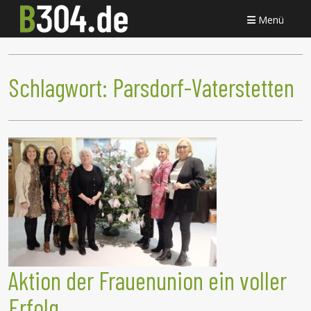
Menü
Schlagwort:
Parsdorf-Vaterstetten
Aktion der Frauenunion ein voller
Erfolg