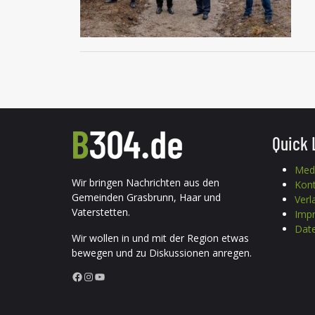
Quick 
Med
Wir bringen Nachrichten aus den
Kon
Gemeinden Grasbrunn, Haar und
Verl
Vaterstetten.
Imp
Date
Wir wollen in und mit der Region etwas
bewegen und zu Diskussionen anregen.
Facebook
Instagram
YouTube