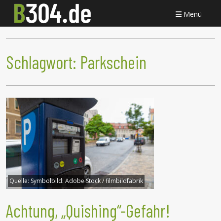
Menü
Schlagwort:
Parkschein
Quelle:
Symbolbild: Adobe Stock / filmbildfabrik
Achtung, „Quishing“-Gefahr!