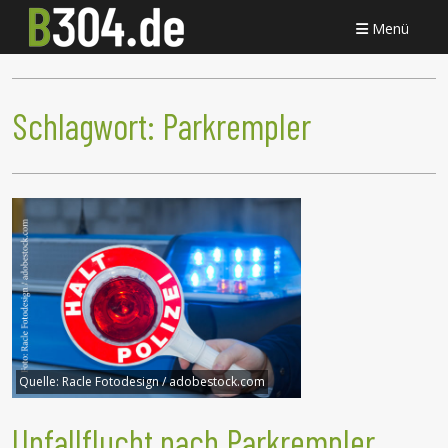
Menü
Schlagwort:
Parkrempler
Quelle:
Racle Fotodesign / adobestock.com
Unfallflucht nach Parkrempler