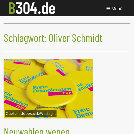
Menü
Schlagwort:
Oliver Schmidt
Quelle:
adobestock/Westlight
Neuwahlen wegen