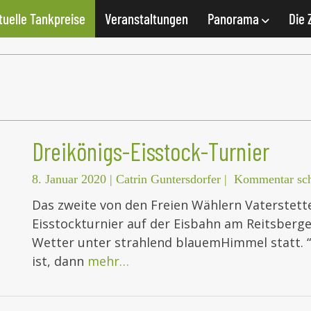
tuelle Tankpreise
Veranstaltungen
Panorama
Die 
Dreikönigs-Eisstock-Turnier
8. Januar 2020
|
Catrin Guntersdorfer
|
Kommentar sch
Das zweite von den Freien Wählern Vaterstette
Eisstockturnier auf der Eisbahn am Reitsberg
Wetter unter strahlend blauemHimmel statt. 
ist, dann
mehr…