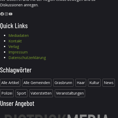
Diskussionen anregen.
Facebook
Instagram
YouTube
Quick Links
Mediadaten
Kontakt
Verlag
Impressum
Datenschutzerklärung
Schlagwörter
Alle Artikel
Alle Gemeinden
Grasbrunn
Haar
Kultur
News
Polizei
Sport
Vaterstetten
Veranstaltungen
Unser Angebot