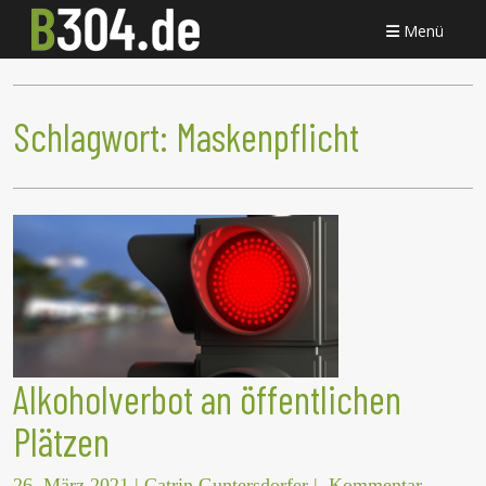
Menü
Schlagwort:
Maskenpflicht
Alkoholverbot an öffentlichen
Plätzen
26. März 2021
|
Catrin Guntersdorfer
|
Kommentar