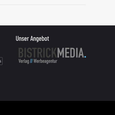
Unser Angebot
s