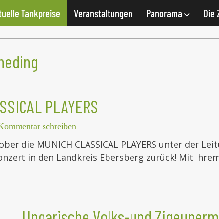
tuelle Tankpreise
Veranstaltungen
Panorama
Die 
rneding
ASSICAL PLAYERS
Kommentar schreiben
ober die MUNICH CLASSICAL PLAYERS unter der Leitu
konzert in den Landkreis Ebersberg zurück! Mit i
Ungarische Volks-und Zigeunerm