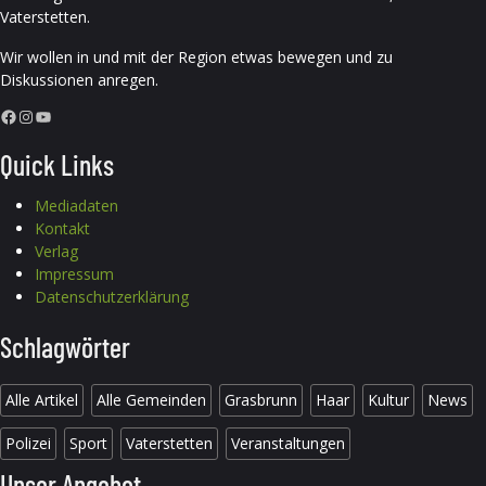
Vaterstetten.
Wir wollen in und mit der Region etwas bewegen und zu
Diskussionen anregen.
Facebook
Instagram
YouTube
Quick Links
Mediadaten
Kontakt
Verlag
Impressum
Datenschutzerklärung
Schlagwörter
Alle Artikel
Alle Gemeinden
Grasbrunn
Haar
Kultur
News
Polizei
Sport
Vaterstetten
Veranstaltungen
Unser Angebot