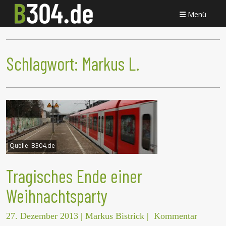
Menü
Schlagwort:
Markus L.
Quelle:
B304.de
Tragisches Ende einer
Weihnachtsparty
27. Dezember 2013
|
Markus Bistrick
|
Kommentar