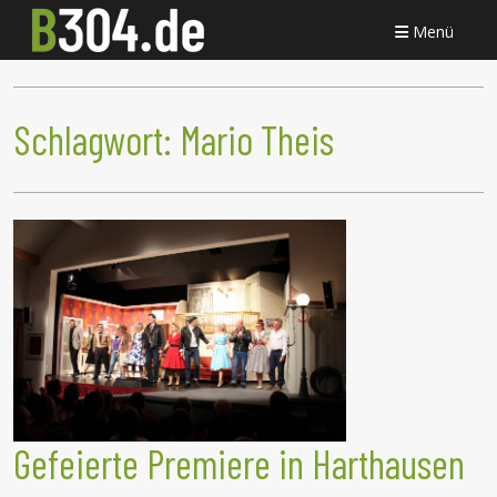
Menü
Schlagwort:
Mario Theis
Gefeierte Premiere in Harthausen