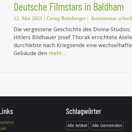
Deutsche Filmstars in Baldham
12. Mai 2021
|
Georg Reitsberger
|
Kommentar schrei
Die vergessene Geschichte des Divina-Studios:
Hitlers Bildhauer Josef Thorak errichtete Atel
durchlebte nach Kriegsende eine wechselhafte
Gebäude den
mehr…
Links
Schlagwörter
iadaten
Alle Artikel
Alle Gemeinden
takt