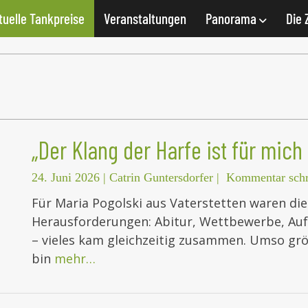
tuelle Tankpreise
Veranstaltungen
Panorama
Die 
„Der Klang der Harfe ist für mic
24. Juni 2026
|
Catrin Guntersdorfer
|
Kommentar schr
Für Maria Pogolski aus Vaterstetten waren di
Herausforderungen: Abitur, Wettbewerbe, Au
– vieles kam gleichzeitig zusammen. Umso größ
bin
mehr…