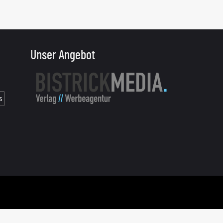
Unser Angebot
s