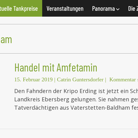
tuelle Tankpreise
Veranstaltungen
Panorama
Die 
ham
Handel mit Amfetamin
15. Februar 2019
|
Catrin Guntersdorfer
|
Kommentar s
Den Fahndern der Kripo Erding ist jetzt ein S
Landkreis Ebersberg gelungen. Sie nahmen gest
Tatverdächtigen aus Vaterstetten-Baldham fes