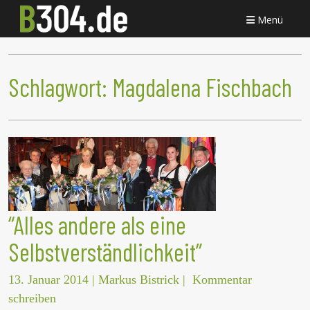
Menü
Schlagwort:
Magdalena Fischbach
“Alles andere als eine
Selbstverständlichkeit”
13. Januar 2014
|
Markus Bistrick
|
Kommentar
schreiben