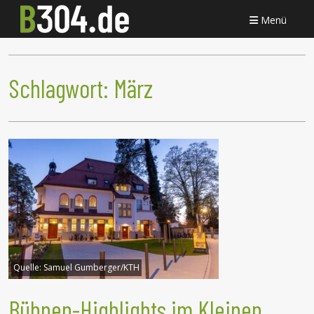
Menü
Schlagwort:
März
Quelle:
Samuel Gumberger/KTH
Bühnen-Highlights im Kleinen