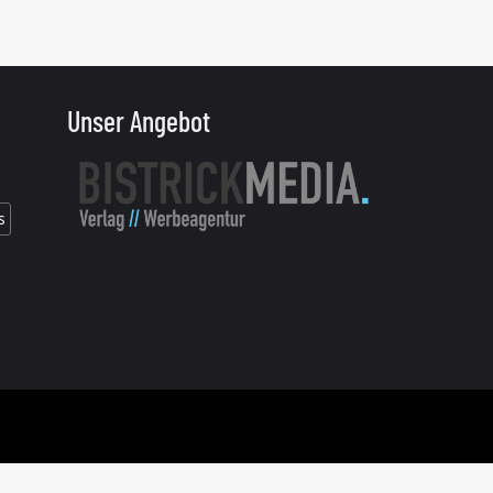
Unser Angebot
s