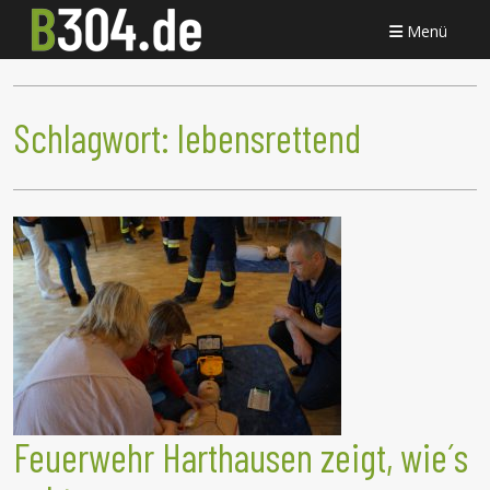
Menü
Schlagwort:
lebensrettend
Feuerwehr Harthausen zeigt, wie´s