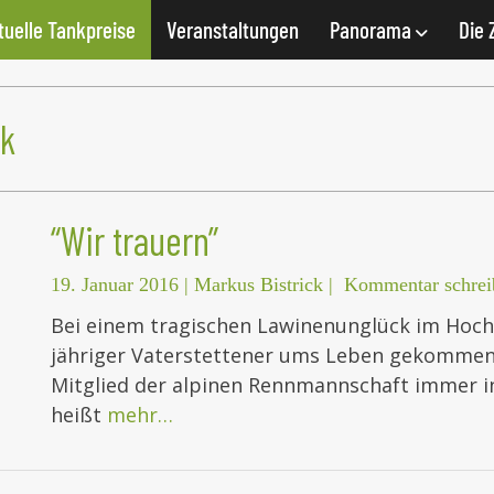
tuelle Tankpreise
Veranstaltungen
Panorama
Die 
k
“Wir trauern”
19. Januar 2016
|
Markus Bistrick
|
Kommentar schrei
Bei einem tragischen Lawinenunglück im Hochzil
jähriger Vaterstettener ums Leben gekommen.
Mitglied der alpinen Rennmannschaft immer in
heißt
mehr…