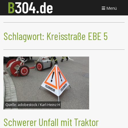
Menü
Schlagwort:
Kreisstraße EBE 5
Quelle:
adobestock / Karl-Heinz H
Schwerer Unfall mit Traktor