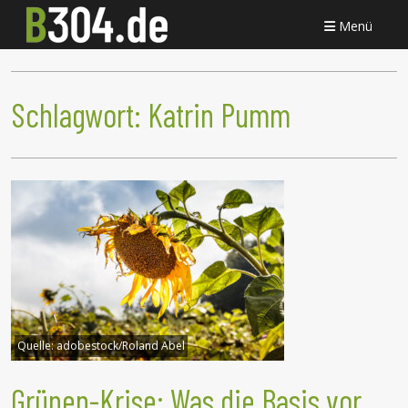
Menü
Schlagwort:
Katrin Pumm
Quelle:
adobestock/Roland Abel
Grünen-Krise: Was die Basis vor