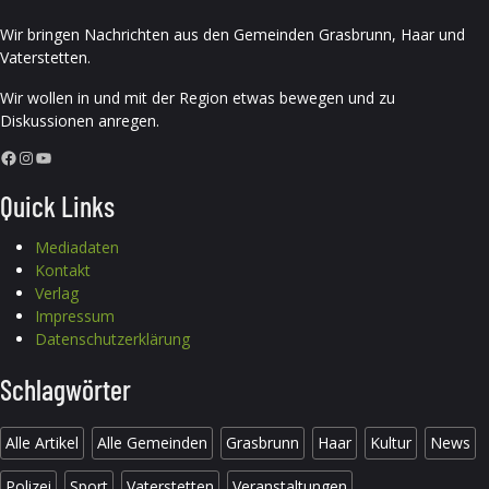
Wir bringen Nachrichten aus den Gemeinden Grasbrunn, Haar und
Vaterstetten.
Wir wollen in und mit der Region etwas bewegen und zu
Diskussionen anregen.
Facebook
Instagram
YouTube
Quick Links
Mediadaten
Kontakt
Verlag
Impressum
Datenschutzerklärung
Schlagwörter
Alle Artikel
Alle Gemeinden
Grasbrunn
Haar
Kultur
News
Polizei
Sport
Vaterstetten
Veranstaltungen