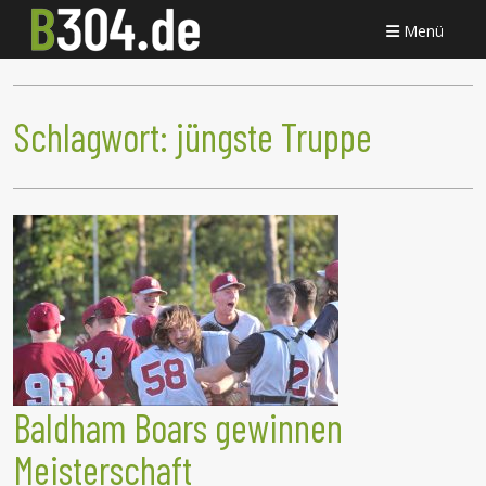
Menü
Schlagwort:
jüngste Truppe
Baldham Boars gewinnen
Meisterschaft