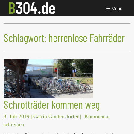
Menü
Schlagwort:
herrenlose Fahrräder
Schrotträder kommen weg
3. Juli 2019
|
Catrin Guntersdorfer
|
Kommentar
schreiben