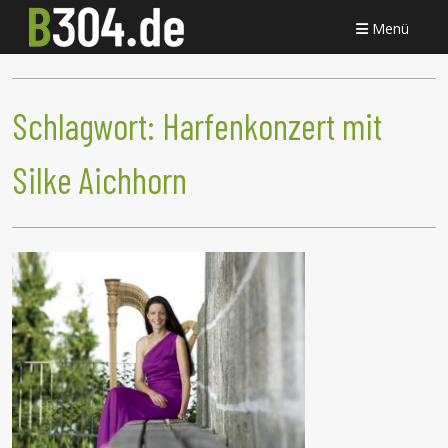
Menü
Schlagwort:
Harfenkonzert mit
Silke Aichhorn