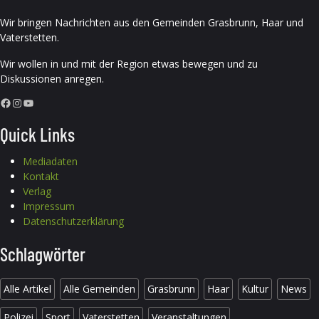
Wir bringen Nachrichten aus den Gemeinden Grasbrunn, Haar und
Vaterstetten.
Wir wollen in und mit der Region etwas bewegen und zu
Diskussionen anregen.
Facebook
Instagram
YouTube
Quick Links
Mediadaten
Kontakt
Verlag
Impressum
Datenschutzerklärung
Schlagwörter
Alle Artikel
Alle Gemeinden
Grasbrunn
Haar
Kultur
News
Polizei
Sport
Vaterstetten
Veranstaltungen