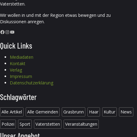
Vaterstetten.
Wir wollen in und mit der Region etwas bewegen und zu
Diskussionen anregen.
Facebook
Instagram
YouTube
Quick Links
Mediadaten
Kontakt
Verlag
Impressum
Datenschutzerklärung
Schlagwörter
Alle Artikel
Alle Gemeinden
Grasbrunn
Haar
Kultur
News
Polizei
Sport
Vaterstetten
Veranstaltungen
Unser Angebot