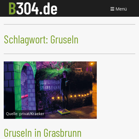
Menü
Schlagwort:
Gruseln
Quelle:
privat/Kraeker
Gruseln in Grasbrunn