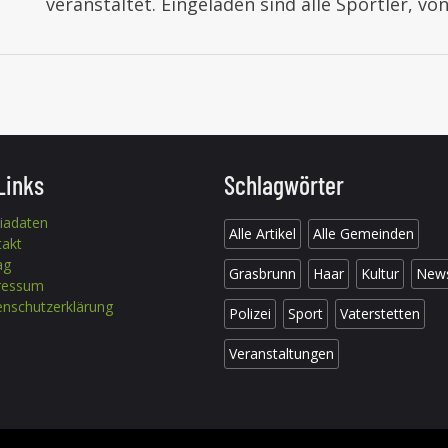
veranstaltet. Eingeladen sind alle Sportler, vo
Links
Schlagwörter
iadaten
Alle Artikel
Alle Gemeinden
takt
ag
Grasbrunn
Haar
Kultur
New
ressum
nschutzerklärung
Polizei
Sport
Vaterstetten
Veranstaltungen