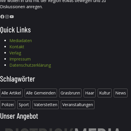
Wir wollen in und mit der Region etwas bewegen und zu
Diskussionen anregen.
Facebook
Instagram
YouTube
Quick Links
Mediadaten
Kontakt
Verlag
Impressum
Datenschutzerklärung
Schlagwörter
Alle Artikel
Alle Gemeinden
Grasbrunn
Haar
Kultur
News
Polizei
Sport
Vaterstetten
Veranstaltungen
Unser Angebot