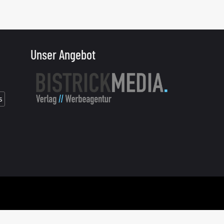
Unser Angebot
s