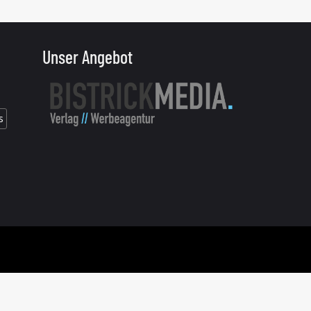
Unser Angebot
s