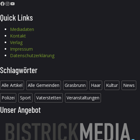
Facebook
Instagram
YouTube
Quick Links
Mediadaten
Kontakt
Verlag
Impressum
Datenschutzerklärung
Schlagwörter
Alle Artikel
Alle Gemeinden
Grasbrunn
Haar
Kultur
News
Polizei
Sport
Vaterstetten
Veranstaltungen
Unser Angebot