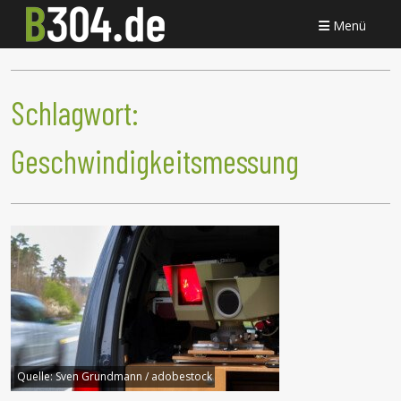
Menü
Schlagwort:
Geschwindigkeitsmessung
Quelle:
Sven Grundmann / adobestock